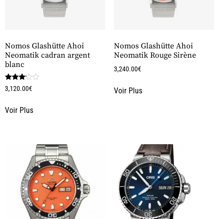
Nomos Glashütte Ahoi
Nomos Glashütte Ahoi
Neomatik cadran argent
Neomatik Rouge Sirène
blanc
3,240.00
€
Note
3,120.00
€
Voir Plus
3.00
sur 5
Voir Plus