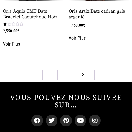
Oris Aquis GMT Date
Oris Artix Date cadran gris
Bracelet Caoutchouc Noir
argenté
1,450.00
€
Note
2,550.00
€
1.00
Voir Plus
sur
5
Voir Plus
←
1
2
3
…
5
6
7
8
9
10
→
VOUS POUVEZ NOUS SUIVRE
SUR…