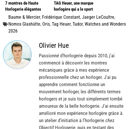
7 montres de Haute
TAG Heuer, une marque
Horlogerie élégantes
horlogère qui a le sport
découverte à Watches
auto dans son ADN !
Baume & Mercier
,
Frédérique Constant
,
Jaeger LeCoultre
,
and Wonders
Nomos Glashütte
,
Oris
,
Tag Heuer
,
Tudor
,
Watches and Wonders
2026
Olivier Hue
Passionné d'horlogerie depuis 2010, j'ai
commencé à découvrir les montres
mécaniques grâce à mes expérience
professionnelle chez un horloger. J'ai pu
apprendre comment fonctionne un
mouvement horloger, les différents termes
horlogers et je suis tout simplement tombé
amoureux de la belle horlogerie. J'ai ensuite
amélioré mon expérience horlogère grâce à
un atelier d'initiation à l'horlogerie chez
Objectif Horlogerie, puis en testant des