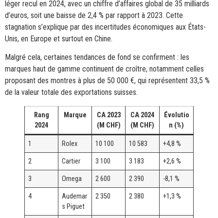
léger recul en 2024, avec un chiffre d’affaires global de 35 milliards
d’euros, soit une baisse de 2,4 % par rapport à 2023. Cette
stagnation s’explique par des incertitudes économiques aux États-
Unis, en Europe et surtout en Chine.
Malgré cela, certaines tendances de fond se confirment : les
marques haut de gamme continuent de croître, notamment celles
proposant des montres à plus de 50 000 €, qui représentent 33,5 %
de la valeur totale des exportations suisses.
Rang
Marque
CA 2023
CA 2024
Évolutio
2024
(M CHF)
(M CHF)
n (%)
1
Rolex
10 100
10 583
+4,8 %
2
Cartier
3 100
3 183
+2,6 %
3
Omega
2 600
2 390
-8,1 %
4
Audemar
2 350
2 380
+1,3 %
s Piguet