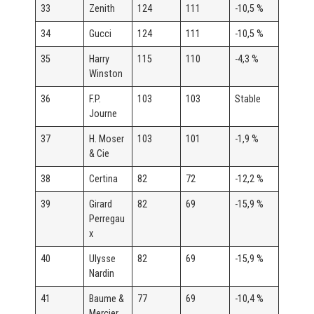
33
Zenith
124
111
-10,5 %
34
Gucci
124
111
-10,5 %
35
Harry
115
110
-4,3 %
Winston
36
F.P.
103
103
Stable
Journe
37
H. Moser
103
101
-1,9 %
& Cie
38
Certina
82
72
-12,2 %
39
Girard
82
69
-15,9 %
Perregau
x
40
Ulysse
82
69
-15,9 %
Nardin
41
Baume &
77
69
-10,4 %
Mercier