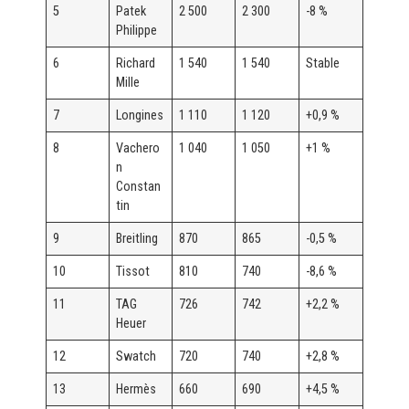
5
Patek
2 500
2 300
-8 %
Philippe
6
Richard
1 540
1 540
Stable
Mille
7
Longines
1 110
1 120
+0,9 %
8
Vachero
1 040
1 050
+1 %
n
Constan
tin
9
Breitling
870
865
-0,5 %
10
Tissot
810
740
-8,6 %
11
TAG
726
742
+2,2 %
Heuer
12
Swatch
720
740
+2,8 %
13
Hermès
660
690
+4,5 %