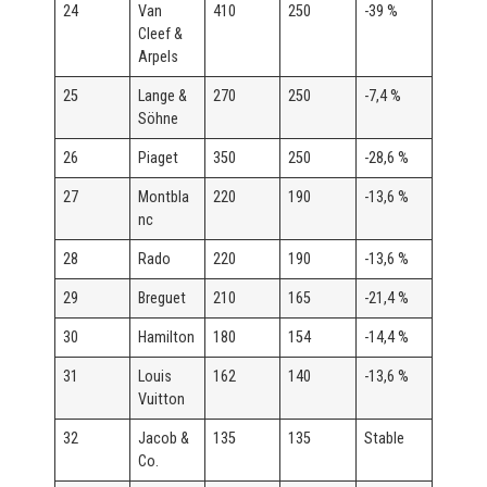
24
Van
410
250
-39 %
Cleef &
Arpels
25
Lange &
270
250
-7,4 %
Söhne
26
Piaget
350
250
-28,6 %
27
Montbla
220
190
-13,6 %
nc
28
Rado
220
190
-13,6 %
29
Breguet
210
165
-21,4 %
30
Hamilton
180
154
-14,4 %
31
Louis
162
140
-13,6 %
Vuitton
32
Jacob &
135
135
Stable
Co.