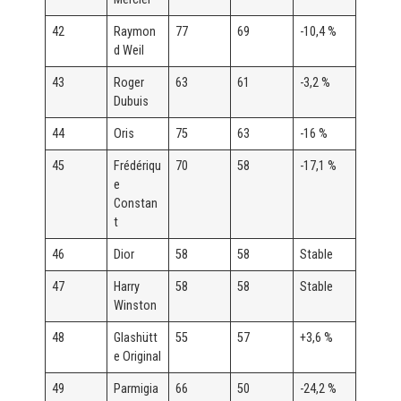
42
Raymon
77
69
-10,4 %
d Weil
43
Roger
63
61
-3,2 %
Dubuis
44
Oris
75
63
-16 %
45
Frédériqu
70
58
-17,1 %
e
Constan
t
46
Dior
58
58
Stable
47
Harry
58
58
Stable
Winston
48
Glashütt
55
57
+3,6 %
e Original
49
Parmigia
66
50
-24,2 %