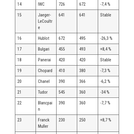
14
IWC
726
672
-7,4 %
15
Jaeger-
641
641
Stable
LeCoultr
e
16
Hublot
672
495
-26,3 %
17
Bulgari
455
493
+8,4 %
18
Panerai
420
420
Stable
19
Chopard
410
380
-7,3 %
20
Chanel
390
366
-6,2 %
21
Tudor
545
360
-34 %
22
Blancpai
390
360
-7,7 %
n
23
Franck
230
250
+8,7 %
Muller