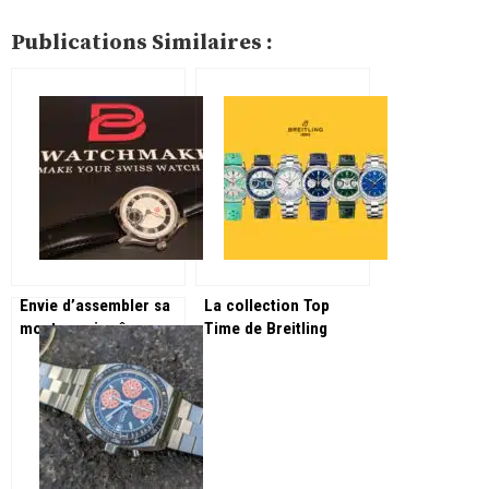
Publications Similaires :
Envie d’assembler sa
La collection Top
montre soi-même :
Time de Breitling
rendez-vous chez
s’enrichit de 3
Bewatchmaker !
nouvelles lignes !