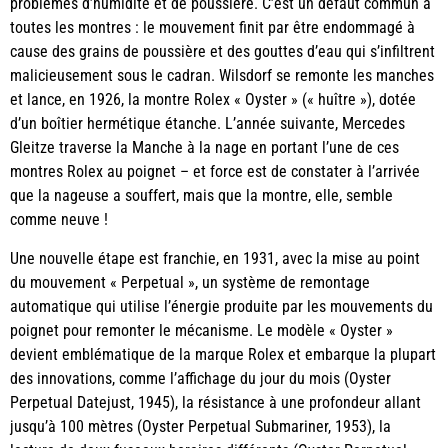
problèmes d’humidité et de poussière. C’est un défaut commun à
toutes les montres : le mouvement finit par être endommagé à
cause des grains de poussière et des gouttes d’eau qui s’infiltrent
malicieusement sous le cadran. Wilsdorf se remonte les manches
et lance, en 1926, la montre Rolex « Oyster » (« huître »), dotée
d’un boîtier hermétique étanche. L’année suivante, Mercedes
Gleitze traverse la Manche à la nage en portant l’une de ces
montres Rolex au poignet – et force est de constater à l’arrivée
que la nageuse a souffert, mais que la montre, elle, semble
comme neuve !
Une nouvelle étape est franchie, en 1931, avec la mise au point
du mouvement « Perpetual », un système de remontage
automatique qui utilise l’énergie produite par les mouvements du
poignet pour remonter le mécanisme. Le modèle « Oyster »
devient emblématique de la marque Rolex et embarque la plupart
des innovations, comme l’affichage du jour du mois (Oyster
Perpetual Datejust, 1945), la résistance à une profondeur allant
jusqu’à 100 mètres (Oyster Perpetual Submariner, 1953), la