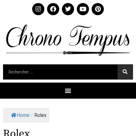
Home
/
Rolex
Rolex