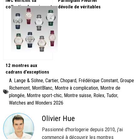
IWC enrichit sa
Parmigiani Fleurier
collection Ingenieur et
dévoile de véritables
lance des montres lié
chefs-d’œuvre à
à la F1 !
W&W2025 !
12 montres aux
cadrans d’exceptions
pour les 270 ans de
A. Lange & Söhne
,
Cartier
,
Chopard
,
Frédérique Constant
,
Groupe
Vacheron Constantin !
Richemont
,
MontBlanc
,
Montre à complication
,
Montre de
plongée
,
Montre sport-chic
,
Montre suisse
,
Rolex
,
Tudor
,
Watches and Wonders 2026
Olivier Hue
Passionné d'horlogerie depuis 2010, j'ai
commencé à découvrir les montres