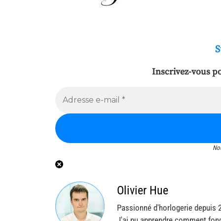
S
Inscrivez-vous po
No
Olivier Hue
Passionné d'horlogerie depuis 
J'ai pu apprendre comment fonc