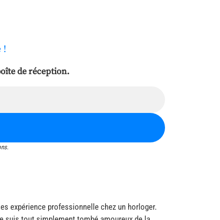
 !
oîte de réception.
ons.
s expérience professionnelle chez un horloger.
 je suis tout simplement tombé amoureux de la