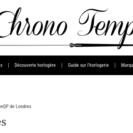
es
Découverte horlogère
Guide sur l’horlogerie
Marqu
onQP de Londres
es