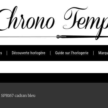
es
Découverte horlogère
Guide sur l’horlogerie
Marqu
 SPB167 cadran bleu