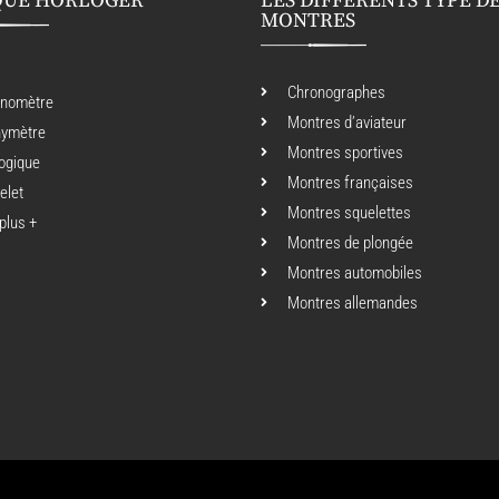
QUE HORLOGER
LES DIFFÉRENTS TYPE D
MONTRES
Chronographes
onomètre
Montres d’aviateur
hymètre
Montres sportives
ogique
Montres françaises
elet
Montres squelettes
 plus +
Montres de plongée
Montres automobiles
Montres allemandes