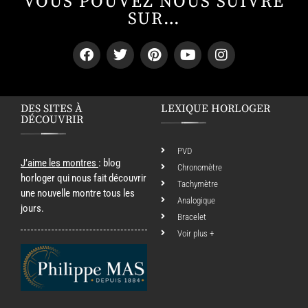
VOUS POUVEZ NOUS SUIVRE
SUR…
DES SITES À
LEXIQUE HORLOGER
DÉCOUVRIR
PVD
J’aime les montres
: blog
Chronomètre
horloger qui nous fait découvrir
Tachymètre
une nouvelle montre tous les
Analogique
jours.
Bracelet
Voir plus +