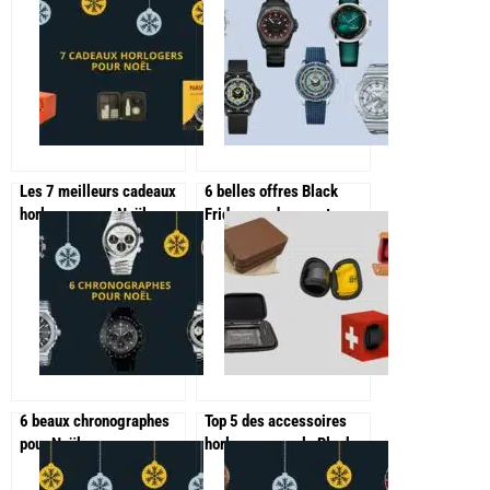
Les 7 meilleurs cadeaux
6 belles offres Black
horlogers pour Noël
Friday sur des montres
2024
6 beaux chronographes
Top 5 des accessoires
pour Noël
horlogers pour le Black
Friday