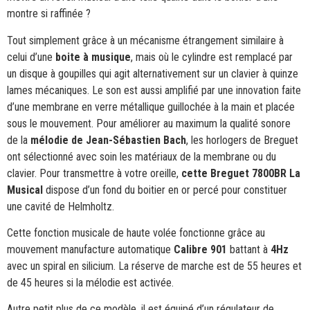
montre si raffinée ?
Tout simplement grâce à un mécanisme étrangement similaire à
celui d’une
boite à musique
, mais où le cylindre est remplacé par
un disque à goupilles qui agit alternativement sur un clavier à quinze
lames mécaniques. Le son est aussi amplifié par une innovation faite
d’une membrane en verre métallique guillochée à la main et placée
sous le mouvement. Pour améliorer au maximum la qualité sonore
de la
mélodie de Jean-Sébastien Bach
, les horlogers de Breguet
ont sélectionné avec soin les matériaux de la membrane ou du
clavier. Pour transmettre à votre oreille,
cette Breguet 7800BR La
Musical
dispose d’un fond du boitier en or percé pour constituer
une cavité de Helmholtz.
Cette fonction musicale de haute volée fonctionne grâce au
mouvement manufacture automatique
Calibre 901
battant à
4Hz
avec un spiral en silicium. La réserve de marche est de 55 heures et
de 45 heures si la mélodie est activée.
Autre petit plus de ce modèle, il est équipé d’un régulateur de