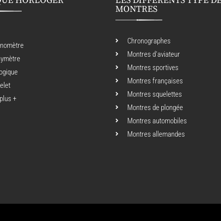
QUE HORLOGER
LES DIFFÉRENTS TYPE D
MONTRES
Chronographes
onomètre
Montres d’aviateur
hymètre
Montres sportives
ogique
Montres françaises
elet
Montres squelettes
 plus +
Montres de plongée
Montres automobiles
Montres allemandes