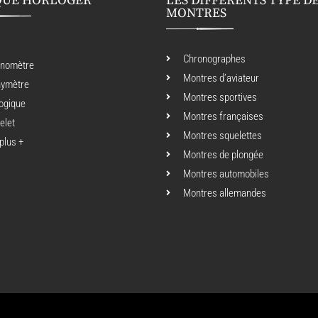
QUE HORLOGER
LES DIFFÉRENTS TYPE D
MONTRES
Chronographes
onomètre
Montres d’aviateur
hymètre
Montres sportives
ogique
Montres françaises
elet
Montres squelettes
 plus +
Montres de plongée
Montres automobiles
Montres allemandes