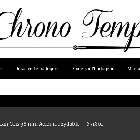
es
Découverte horlogère
Guide sur l’horlogerie
Marqu
dran Gris 38 mm Acier inoxydable – 671801