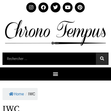
Home
/
IWC
IWC